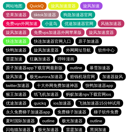
网站地图
QuickQ
旋风加速度器
旋风加速
坚果加速器
tiktok加速器
狗急加速器官网
免费vqn外网加速
小蓝鸟
优途加速器官网
风驰加速器
旋风加速器
免费vps加速器外网苹果版
旋风加速度器
快连加速器
快连加速器官网入口
原子加速器
快鸭加速器
旋风加速度器
外网网址导航
软件中心
雷霆加速
狂飙加速器
哔咔漫画
原子加速器app下载官网最新版
outline
暴雪加速器
旋风加速
极光aurora加速器
赔钱机场官网
加速器旋风
twitter加速器
十大外网免费加速神器
快鸭加速器app
猴王加速器
纸飞机加速器
蚂蚁加速npv下载官网ios
优途加速器
quickq
ios加速器
飞驰加速器15分钟试用
永久免费梯子加速器app
免费梯子加速器
梯子软件免费
夏时国际加速器
outline
极光加速器
outline
闪电猫加速器
极光加速器
雷霆加速
黑洞加速