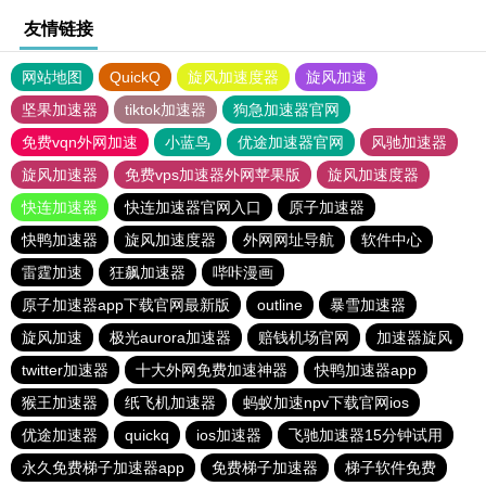
友情链接
网站地图
QuickQ
旋风加速度器
旋风加速
坚果加速器
tiktok加速器
狗急加速器官网
免费vqn外网加速
小蓝鸟
优途加速器官网
风驰加速器
旋风加速器
免费vps加速器外网苹果版
旋风加速度器
快连加速器
快连加速器官网入口
原子加速器
快鸭加速器
旋风加速度器
外网网址导航
软件中心
雷霆加速
狂飙加速器
哔咔漫画
原子加速器app下载官网最新版
outline
暴雪加速器
旋风加速
极光aurora加速器
赔钱机场官网
加速器旋风
twitter加速器
十大外网免费加速神器
快鸭加速器app
猴王加速器
纸飞机加速器
蚂蚁加速npv下载官网ios
优途加速器
quickq
ios加速器
飞驰加速器15分钟试用
永久免费梯子加速器app
免费梯子加速器
梯子软件免费