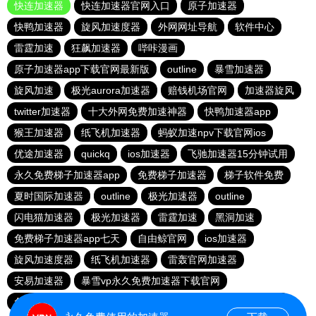
快连加速器
快连加速器官网入口
原子加速器
快鸭加速器
旋风加速度器
外网网址导航
软件中心
雷霆加速
狂飙加速器
哔咔漫画
原子加速器app下载官网最新版
outline
暴雪加速器
旋风加速
极光aurora加速器
赔钱机场官网
加速器旋风
twitter加速器
十大外网免费加速神器
快鸭加速器app
猴王加速器
纸飞机加速器
蚂蚁加速npv下载官网ios
优途加速器
quickq
ios加速器
飞驰加速器15分钟试用
永久免费梯子加速器app
免费梯子加速器
梯子软件免费
夏时国际加速器
outline
极光加速器
outline
闪电猫加速器
极光加速器
雷霆加速
黑洞加速
免费梯子加速器app七天
自由鲸官网
ios加速器
旋风加速度器
纸飞机加速器
雷轰官网加速器
安易加速器
暴雪vp永久免费加速器下载官网
免费vqn加速试用
每天免费2小时加速器
红海pro加速器