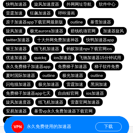
快鸭加速器
旋风加速度器
外网网址导航
软件中心
雷霆加速
狂飙加速器
哔咔漫画
原子加速器app下载官网最新版
outline
暴雪加速器
旋风加速
极光aurora加速器
赔钱机场官网
加速器旋风
twitter加速器
十大外网免费加速神器
快鸭加速器app
猴王加速器
纸飞机加速器
蚂蚁加速npv下载官网ios
优途加速器
quickq
ios加速器
飞驰加速器15分钟试用
永久免费梯子加速器app
免费梯子加速器
梯子软件免费
夏时国际加速器
outline
极光加速器
outline
闪电猫加速器
极光加速器
雷霆加速
黑洞加速
免费梯子加速器app七天
自由鲸官网
ios加速器
旋风加速度器
纸飞机加速器
雷轰官网加速器
安易加速器
暴雪vp永久免费加速器下载官网
免费vqn加速试用
每天免费2小时加速器
红海pro加速器
永久免费使用的加速器
下载