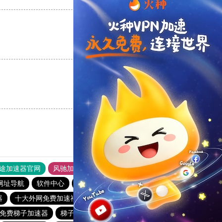
支持
[0]
反对
[0]
支持
[0]
反对
[0]
途加速器官网
风驰加速器
旋风加速器
网址导航
软件中心
雷霆加速
狂飙加速器
哔咔漫画
器
十大外网免费加速神器
快鸭加速器app
猴王加速器
免费梯子加速器
梯子软件免费
夏时国际加速器
outline