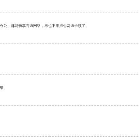
作办公，都能畅享高速网络，再也不用担心网速卡顿了。
绩。