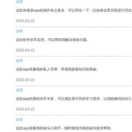
游客
这款加速器app的操作有点复杂，可以简化一下，比如将设置页面进行优化
2025-03-22
游客
这款软件非常实用，可以帮助我解决很多问题。
2025-03-22
游客
这款app就像我的私人导师，带领我探索知识的奥秘。
2025-03-22
游客
这款app的课程非常丰富，可以满足我不同的学习需求，让我能够找到自
2025-03-22
游客
这款app就像我的娱乐小助手，随时随地为我的娱乐提供帮助。