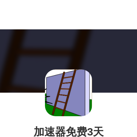
加速器免费3天