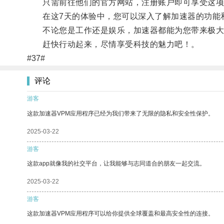
只需前往他们的官方网站，注册账户即可享受这项
在这7天的体验中，您可以深入了解加速器的功能和
不论您是工作还是娱乐，加速器都能为您带来极大
赶快行动起来，尽情享受科技的魅力吧！。
#37#
评论
游客
这款加速器VPM应用程序已经为我们带来了无限的隐私和安全性保护。
2025-03-22
游客
这款app就像我的社交平台，让我能够与志同道合的朋友一起交流。
2025-03-22
游客
这款加速器VPM应用程序可以给你提供全球覆盖和最高安全性的连接。