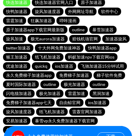
快连加速器
快连加速器官网入口
原子加速器
快鸭加速器
旋风加速度器
外网网址导航
软件中心
雷霆加速
狂飙加速器
哔咔漫画
原子加速器app下载官网最新版
outline
暴雪加速器
旋风加速
极光aurora加速器
赔钱机场官网
加速器旋风
twitter加速器
十大外网免费加速神器
快鸭加速器app
猴王加速器
纸飞机加速器
蚂蚁加速npv下载官网ios
优途加速器
quickq
ios加速器
飞驰加速器15分钟试用
永久免费梯子加速器app
免费梯子加速器
梯子软件免费
夏时国际加速器
outline
极光加速器
outline
闪电猫加速器
极光加速器
雷霆加速
黑洞加速
免费梯子加速器app七天
自由鲸官网
ios加速器
旋风加速度器
纸飞机加速器
雷轰官网加速器
安易加速器
暴雪vp永久免费加速器下载官网
免费vqn加速试用
每天免费2小时加速器
红海pro加速器