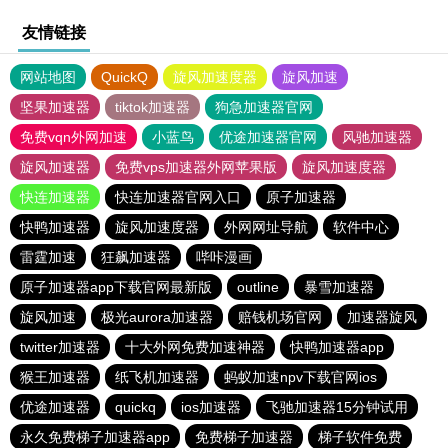
友情链接
网站地图
QuickQ
旋风加速度器
旋风加速
坚果加速器
tiktok加速器
狗急加速器官网
免费vqn外网加速
小蓝鸟
优途加速器官网
风驰加速器
旋风加速器
免费vps加速器外网苹果版
旋风加速度器
快连加速器
快连加速器官网入口
原子加速器
快鸭加速器
旋风加速度器
外网网址导航
软件中心
雷霆加速
狂飙加速器
哔咔漫画
原子加速器app下载官网最新版
outline
暴雪加速器
旋风加速
极光aurora加速器
赔钱机场官网
加速器旋风
twitter加速器
十大外网免费加速神器
快鸭加速器app
猴王加速器
纸飞机加速器
蚂蚁加速npv下载官网ios
优途加速器
quickq
ios加速器
飞驰加速器15分钟试用
永久免费梯子加速器app
免费梯子加速器
梯子软件免费