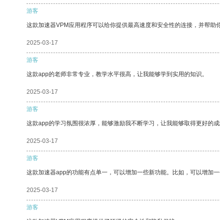
游客
这款加速器VPM应用程序可以给你提供最高速度和安全性的连接，并帮助
2025-03-17
游客
这款app的老师非常专业，教学水平很高，让我能够学到实用的知识。
2025-03-17
游客
这款app的学习氛围很浓厚，能够激励我不断学习，让我能够取得更好的成
2025-03-17
游客
这款加速器app的功能有点单一，可以增加一些新功能。比如，可以增加
2025-03-17
游客