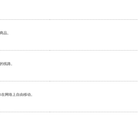
的商品。
区的线路。
你在网络上自由移动。
。