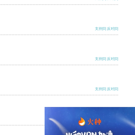
支持
[0]
反对
[0]
支持
[0]
反对
[0]
支持
[0]
反对
[0]
支持
[0]
反对
[0]