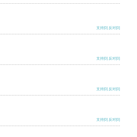
支持
[0]
反对
[0]
支持
[0]
反对
[0]
支持
[0]
反对
[0]
支持
[0]
反对
[0]