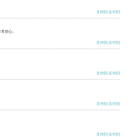
支持
[0]
反对
[0]
非常担心。
支持
[0]
反对
[0]
支持
[0]
反对
[0]
支持
[0]
反对
[0]
支持
[0]
反对
[0]