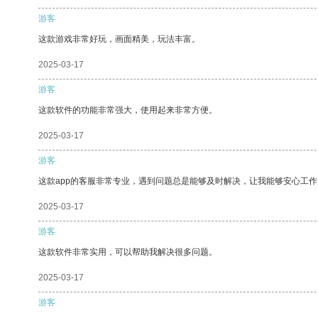
游客
这款游戏非常好玩，画面精美，玩法丰富。
2025-03-17
游客
这款软件的功能非常强大，使用起来非常方便。
2025-03-17
游客
这款app的客服非常专业，遇到问题总是能够及时解决，让我能够安心工作
2025-03-17
游客
这款软件非常实用，可以帮助我解决很多问题。
2025-03-17
游客