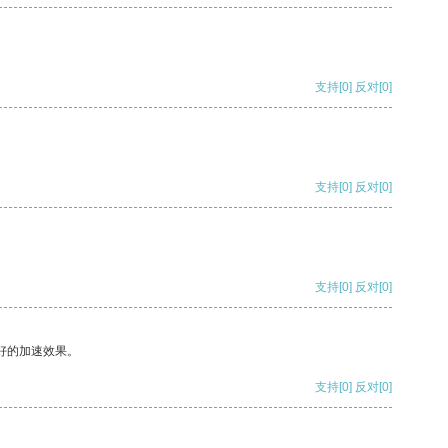
支持
[0]
反对
[0]
支持
[0]
反对
[0]
支持
[0]
反对
[0]
好的加速效果。
支持
[0]
反对
[0]