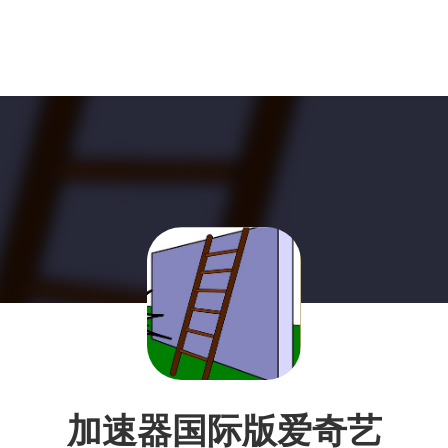
加速器国际版爱奇艺