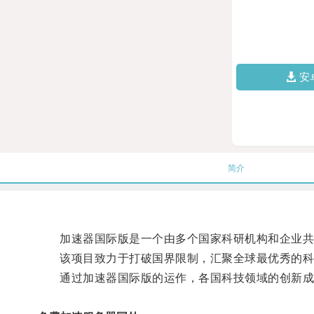
安
简介
加速器国际版是一个由多个国家科研机构和企业共
该项目致力于打破国界限制，汇聚全球最优秀的科
通过加速器国际版的运作，各国科技领域的创新成果