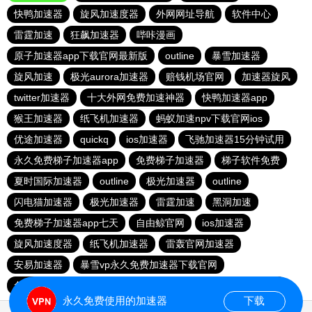
快鸭加速器
旋风加速度器
外网网址导航
软件中心
雷霆加速
狂飙加速器
哔咔漫画
原子加速器app下载官网最新版
outline
暴雪加速器
旋风加速
极光aurora加速器
赔钱机场官网
加速器旋风
twitter加速器
十大外网免费加速神器
快鸭加速器app
猴王加速器
纸飞机加速器
蚂蚁加速npv下载官网ios
优途加速器
quickq
ios加速器
飞驰加速器15分钟试用
永久免费梯子加速器app
免费梯子加速器
梯子软件免费
夏时国际加速器
outline
极光加速器
outline
闪电猫加速器
极光加速器
雷霆加速
黑洞加速
免费梯子加速器app七天
自由鲸官网
ios加速器
旋风加速度器
纸飞机加速器
雷轰官网加速器
安易加速器
暴雪vp永久免费加速器下载官网
免费vqn加速试用
每天免费2小时加速器
红海pro加速器
永久免费使用的加速器
下载