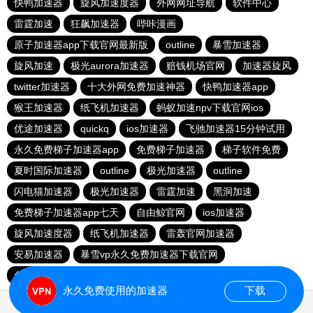
快鸭加速器
旋风加速度器
外网网址导航
软件中心
雷霆加速
狂飙加速器
哔咔漫画
原子加速器app下载官网最新版
outline
暴雪加速器
旋风加速
极光aurora加速器
赔钱机场官网
加速器旋风
twitter加速器
十大外网免费加速神器
快鸭加速器app
猴王加速器
纸飞机加速器
蚂蚁加速npv下载官网ios
优途加速器
quickq
ios加速器
飞驰加速器15分钟试用
永久免费梯子加速器app
免费梯子加速器
梯子软件免费
夏时国际加速器
outline
极光加速器
outline
闪电猫加速器
极光加速器
雷霆加速
黑洞加速
免费梯子加速器app七天
自由鲸官网
ios加速器
旋风加速度器
纸飞机加速器
雷轰官网加速器
安易加速器
暴雪vp永久免费加速器下载官网
免费vqn加速试用
每天免费2小时加速器
红海pro加速器
永久免费使用的加速器
下载