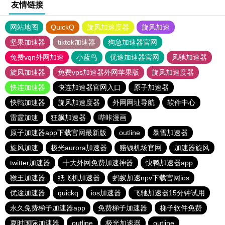
友情链接
网站地图
QuickQ
旋风加速度器
旋风加速
坚果加速器
tiktok加速器
狗急加速器官网
免费vqn外网加速
小蓝鸟
优途加速器官网
风驰加速器
旋风加速器
免费vps加速器外网苹果版
旋风加速度器
快连加速器
快连加速器官网入口
原子加速器
快鸭加速器
旋风加速度器
外网网址导航
软件中心
雷霆加速
狂飙加速器
哔咔漫画
原子加速器app下载官网最新版
outline
暴雪加速器
旋风加速
极光aurora加速器
赔钱机场官网
加速器旋风
twitter加速器
十大外网免费加速神器
快鸭加速器app
猴王加速器
纸飞机加速器
蚂蚁加速npv下载官网ios
优途加速器
quickq
ios加速器
飞驰加速器15分钟试用
永久免费梯子加速器app
免费梯子加速器
梯子软件免费
夏时国际加速器
outline
极光加速器
outline