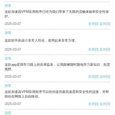
游客
这款加速器VPM应用程序已经为我们带来了无限的流畅体验和安全性保
护。
2025-03-07
支持
[0]
反对
[0]
游客
这款软件的设计非常人性化，使用起来非常方便。
2025-03-07
支持
[0]
反对
[0]
游客
这款app是我学习路上的良师益友，让我能够随时随地学习新知识，拓宽
视野。
2025-03-07
支持
[0]
反对
[0]
游客
这款加速器VPM应用程序可以给你提供最高速度和安全性的连接，并帮
助你在网络上自由移动。
2025-03-07
支持
[0]
反对
[0]
游客