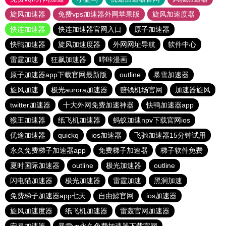
旋风加速器
免费vps加速器外网苹果版
旋风加速度器
快连加速器
快连加速器官网入口
原子加速器
快鸭加速器
旋风加速度器
外网网址导航
软件中心
雷霆加速
狂飙加速器
哔咔漫画
原子加速器app下载官网最新版
outline
暴雪加速器
旋风加速
极光aurora加速器
赔钱机场官网
加速器旋风
twitter加速器
十大外网免费加速神器
快鸭加速器app
猴王加速器
纸飞机加速器
蚂蚁加速npv下载官网ios
优途加速器
quickq
ios加速器
飞驰加速器15分钟试用
永久免费梯子加速器app
免费梯子加速器
梯子软件免费
夏时国际加速器
outline
极光加速器
outline
闪电猫加速器
极光加速器
雷霆加速
黑洞加速
免费梯子加速器app七天
自由鲸官网
ios加速器
旋风加速度器
纸飞机加速器
雷轰官网加速器