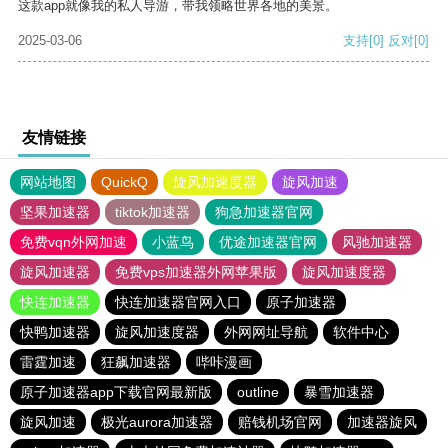
这款app就像我的私人导游，带我领略世界各地的美景。
2025-03-06
支持
[0]
反对
[0]
友情链接
网站地图
QuickQ
旋风加速度器
旋风加速
坚果加速器
tiktok加速器
狗急加速器官网
免费vqn外网加速
小蓝鸟
优途加速器官网
风驰加速器
旋风加速器
免费vps加速器外网苹果版
旋风加速度器
快连加速器
快连加速器官网入口
原子加速器
快鸭加速器
旋风加速度器
外网网址导航
软件中心
雷霆加速
狂飙加速器
哔咔漫画
原子加速器app下载官网最新版
outline
暴雪加速器
旋风加速
极光aurora加速器
赔钱机场官网
加速器旋风