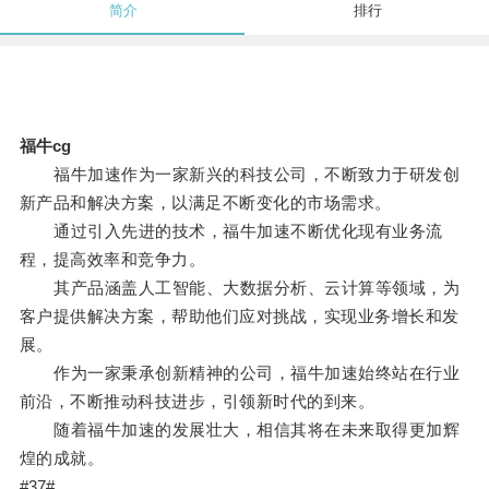
简介
排行
福牛cg
福牛加速作为一家新兴的科技公司，不断致力于研发创
新产品和解决方案，以满足不断变化的市场需求。
通过引入先进的技术，福牛加速不断优化现有业务流
程，提高效率和竞争力。
其产品涵盖人工智能、大数据分析、云计算等领域，为
客户提供解决方案，帮助他们应对挑战，实现业务增长和发
展。
作为一家秉承创新精神的公司，福牛加速始终站在行业
前沿，不断推动科技进步，引领新时代的到来。
随着福牛加速的发展壮大，相信其将在未来取得更加辉
煌的成就。
#37#