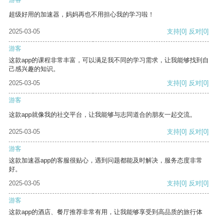
超级好用的加速器，妈妈再也不用担心我的学习啦！
2025-03-05
支持
[0]
反对
[0]
游客
这款app的课程非常丰富，可以满足我不同的学习需求，让我能够找到自
己感兴趣的知识。
2025-03-05
支持
[0]
反对
[0]
游客
这款app就像我的社交平台，让我能够与志同道合的朋友一起交流。
2025-03-05
支持
[0]
反对
[0]
游客
这款加速器app的客服很贴心，遇到问题都能及时解决，服务态度非常
好。
2025-03-05
支持
[0]
反对
[0]
游客
这款app的酒店、餐厅推荐非常有用，让我能够享受到高品质的旅行体