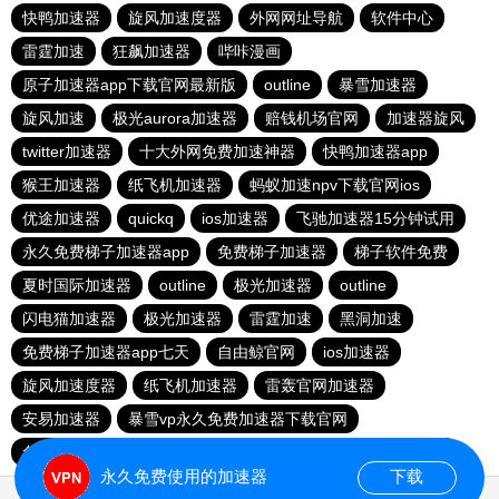
快鸭加速器
旋风加速度器
外网网址导航
软件中心
雷霆加速
狂飙加速器
哔咔漫画
原子加速器app下载官网最新版
outline
暴雪加速器
旋风加速
极光aurora加速器
赔钱机场官网
加速器旋风
twitter加速器
十大外网免费加速神器
快鸭加速器app
猴王加速器
纸飞机加速器
蚂蚁加速npv下载官网ios
优途加速器
quickq
ios加速器
飞驰加速器15分钟试用
永久免费梯子加速器app
免费梯子加速器
梯子软件免费
夏时国际加速器
outline
极光加速器
outline
闪电猫加速器
极光加速器
雷霆加速
黑洞加速
免费梯子加速器app七天
自由鲸官网
ios加速器
旋风加速度器
纸飞机加速器
雷轰官网加速器
安易加速器
暴雪vp永久免费加速器下载官网
免费vqn加速试用
每天免费2小时加速器
红海pro加速器
永久免费使用的加速器
下载