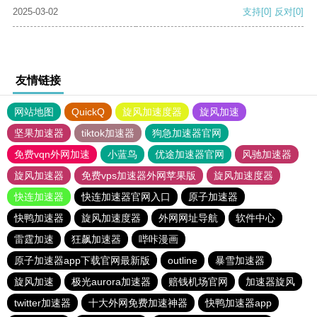
2025-03-02
支持
[0]
反对
[0]
友情链接
网站地图
QuickQ
旋风加速度器
旋风加速
坚果加速器
tiktok加速器
狗急加速器官网
免费vqn外网加速
小蓝鸟
优途加速器官网
风驰加速器
旋风加速器
免费vps加速器外网苹果版
旋风加速度器
快连加速器
快连加速器官网入口
原子加速器
快鸭加速器
旋风加速度器
外网网址导航
软件中心
雷霆加速
狂飙加速器
哔咔漫画
原子加速器app下载官网最新版
outline
暴雪加速器
旋风加速
极光aurora加速器
赔钱机场官网
加速器旋风
twitter加速器
十大外网免费加速神器
快鸭加速器app