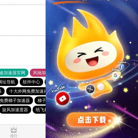
支持
[0]
反对
[0]
途加速器官网
风驰加速器
旋风加速器
网址导航
软件中心
雷霆加速
狂飙加速器
哔咔漫画
器
十大外网免费加速神器
快鸭加速器app
猴王加速器
免费梯子加速器
梯子软件免费
夏时国际加速器
outline
旋风加速度器
纸飞机加速器
雷轰官网加速器
安易加速器
排行
推荐