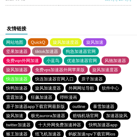
友情链接
网站地图
QuickQ
旋风加速度器
旋风加速
坚果加速器
tiktok加速器
狗急加速器官网
免费vqn外网加速
小蓝鸟
优途加速器官网
风驰加速器
旋风加速器
免费vps加速器外网苹果版
旋风加速度器
快连加速器
快连加速器官网入口
原子加速器
快鸭加速器
旋风加速度器
外网网址导航
软件中心
雷霆加速
狂飙加速器
哔咔漫画
原子加速器app下载官网最新版
outline
暴雪加速器
旋风加速
极光aurora加速器
赔钱机场官网
加速器旋风
twitter加速器
十大外网免费加速神器
快鸭加速器app
猴王加速器
纸飞机加速器
蚂蚁加速npv下载官网ios