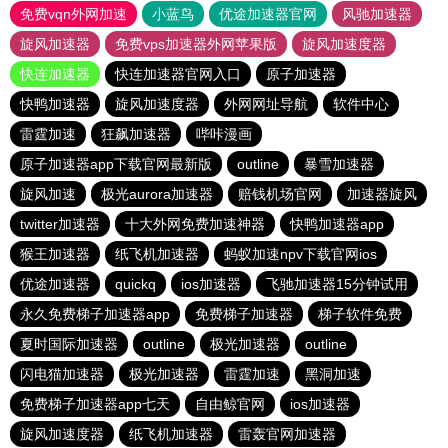
免费vqn外网加速
小蓝鸟
优途加速器官网
风驰加速器
旋风加速器
免费vps加速器外网苹果版
旋风加速度器
快连加速器
快连加速器官网入口
原子加速器
快鸭加速器
旋风加速度器
外网网址导航
软件中心
雷霆加速
狂飙加速器
哔咔漫画
原子加速器app下载官网最新版
outline
暴雪加速器
旋风加速
极光aurora加速器
赔钱机场官网
加速器旋风
twitter加速器
十大外网免费加速神器
快鸭加速器app
猴王加速器
纸飞机加速器
蚂蚁加速npv下载官网ios
优途加速器
quickq
ios加速器
飞驰加速器15分钟试用
永久免费梯子加速器app
免费梯子加速器
梯子软件免费
夏时国际加速器
outline
极光加速器
outline
闪电猫加速器
极光加速器
雷霆加速
黑洞加速
免费梯子加速器app七天
自由鲸官网
ios加速器
旋风加速度器
纸飞机加速器
雷轰官网加速器