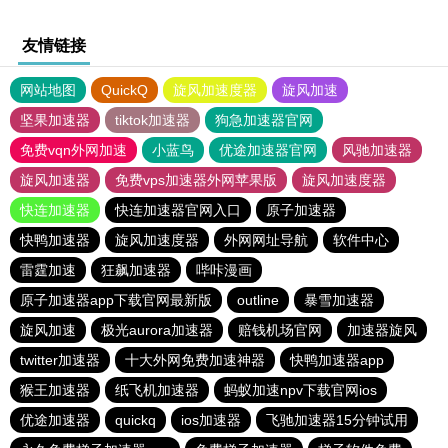
友情链接
网站地图
QuickQ
旋风加速度器
旋风加速
坚果加速器
tiktok加速器
狗急加速器官网
免费vqn外网加速
小蓝鸟
优途加速器官网
风驰加速器
旋风加速器
免费vps加速器外网苹果版
旋风加速度器
快连加速器
快连加速器官网入口
原子加速器
快鸭加速器
旋风加速度器
外网网址导航
软件中心
雷霆加速
狂飙加速器
哔咔漫画
原子加速器app下载官网最新版
outline
暴雪加速器
旋风加速
极光aurora加速器
赔钱机场官网
加速器旋风
twitter加速器
十大外网免费加速神器
快鸭加速器app
猴王加速器
纸飞机加速器
蚂蚁加速npv下载官网ios
优途加速器
quickq
ios加速器
飞驰加速器15分钟试用