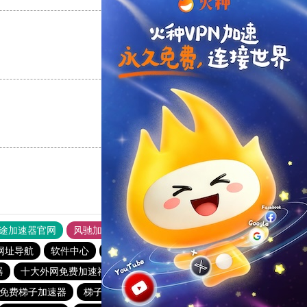
支持
[0]
反对
[0]
支持
[0]
反对
[0]
途加速器官网
风驰加速器
旋风加速器
网址导航
软件中心
雷霆加速
狂飙加速器
哔咔漫画
器
十大外网免费加速神器
快鸭加速器app
猴王加速器
免费梯子加速器
梯子软件免费
夏时国际加速器
outline