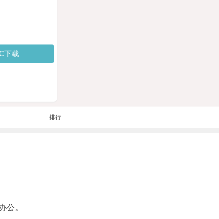
PC下载
排行
办公。