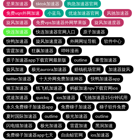
坚果加速器
tiktok加速器
狗急加速器官网
免费vqn外网加速
小蓝鸟
优途加速器官网
风驰加速器
旋风加速器
免费vps加速器外网苹果版
旋风加速度器
快连加速器
快连加速器官网入口
原子加速器
快鸭加速器
旋风加速度器
外网网址导航
软件中心
雷霆加速
狂飙加速器
哔咔漫画
原子加速器app下载官网最新版
outline
暴雪加速器
旋风加速
极光aurora加速器
赔钱机场官网
加速器旋风
twitter加速器
十大外网免费加速神器
快鸭加速器app
猴王加速器
纸飞机加速器
蚂蚁加速npv下载官网ios
优途加速器
quickq
ios加速器
飞驰加速器15分钟试用
永久免费梯子加速器app
免费梯子加速器
梯子软件免费
夏时国际加速器
outline
极光加速器
outline
闪电猫加速器
极光加速器
雷霆加速
黑洞加速
免费梯子加速器app七天
自由鲸官网
ios加速器