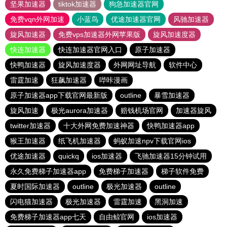
坚果加速器
tiktok加速器
狗急加速器官网
免费vqn外网加速
小蓝鸟
优途加速器官网
风驰加速器
旋风加速器
免费vps加速器外网苹果版
旋风加速度器
快连加速器
快连加速器官网入口
原子加速器
快鸭加速器
旋风加速度器
外网网址导航
软件中心
雷霆加速
狂飙加速器
哔咔漫画
原子加速器app下载官网最新版
outline
暴雪加速器
旋风加速
极光aurora加速器
赔钱机场官网
加速器旋风
twitter加速器
十大外网免费加速神器
快鸭加速器app
猴王加速器
纸飞机加速器
蚂蚁加速npv下载官网ios
优途加速器
quickq
ios加速器
飞驰加速器15分钟试用
永久免费梯子加速器app
免费梯子加速器
梯子软件免费
夏时国际加速器
outline
极光加速器
outline
闪电猫加速器
极光加速器
雷霆加速
黑洞加速
免费梯子加速器app七天
自由鲸官网
ios加速器