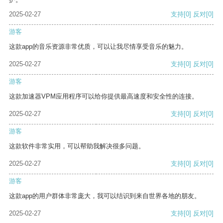
2025-02-27
支持
[0]
反对
[0]
游客
这款app的音乐资源非常优质，可以让我尽情享受音乐的魅力。
2025-02-27
支持
[0]
反对
[0]
游客
这款加速器VPM应用程序可以给你提供最高速度和安全性的连接。
2025-02-27
支持
[0]
反对
[0]
游客
这款软件非常实用，可以帮助我解决很多问题。
2025-02-27
支持
[0]
反对
[0]
游客
这款app的用户群体非常庞大，我可以结识到来自世界各地的朋友。
2025-02-27
支持
[0]
反对
[0]