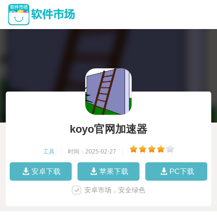
koyo官网加速器
工具
|
时间：2025-02-27
|
安卓下载
苹果下载
PC下载
安卓市场，安全绿色