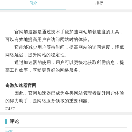
简介
排行
官网加速器是通过技术手段加速网站加载速度的工具，
可以有效地提高用户在访问网站时的体验。
它能够减少用户等待时间，提高网站的访问速度，降低
网络延迟，提升网站的稳定性。
通过加速器的使用，用户可以更快地获取所需信息，提
高工作效率，享受更良好的网络服务。
奇游加速器官网
因此，官网加速器已成为各类网站管理者提升用户体验
的得力助手，是网络服务领域的重要利器。
#37#
评论
游客