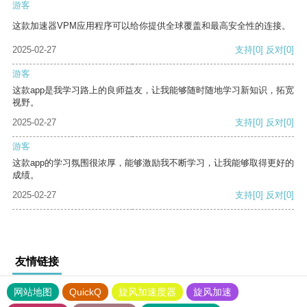
游客
这款加速器VPM应用程序可以给你提供全球覆盖和最高安全性的连接。
2025-02-27
支持
[0]
反对
[0]
游客
这款app是我学习路上的良师益友，让我能够随时随地学习新知识，拓宽
视野。
2025-02-27
支持
[0]
反对
[0]
游客
这款app的学习氛围很浓厚，能够激励我不断学习，让我能够取得更好的
成绩。
2025-02-27
支持
[0]
反对
[0]
友情链接
网站地图
QuickQ
旋风加速度器
旋风加速