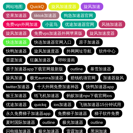
网站地图
QuickQ
旋风加速度器
旋风加速
坚果加速器
tiktok加速器
狗急加速器官网
免费vqn外网加速
小蓝鸟
优途加速器官网
风驰加速器
旋风加速器
免费vps加速器外网苹果版
旋风加速度器
快连加速器
快连加速器官网入口
原子加速器
快鸭加速器
旋风加速度器
外网网址导航
软件中心
雷霆加速
狂飙加速器
哔咔漫画
原子加速器app下载官网最新版
outline
暴雪加速器
旋风加速
极光aurora加速器
赔钱机场官网
加速器旋风
twitter加速器
十大外网免费加速神器
快鸭加速器app
猴王加速器
纸飞机加速器
蚂蚁加速npv下载官网ios
优途加速器
quickq
ios加速器
飞驰加速器15分钟试用
永久免费梯子加速器app
免费梯子加速器
梯子软件免费
夏时国际加速器
outline
极光加速器
outline
闪电猫加速器
极光加速器
雷霆加速
黑洞加速