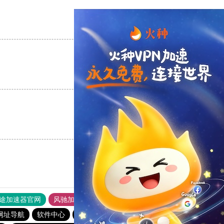
支持
[0]
反对
[0]
支持
[0]
反对
[0]
支持
[0]
反对
[0]
途加速器官网
风驰加速器
旋风加速器
网址导航
软件中心
雷霆加速
狂飙加速器
哔咔漫画