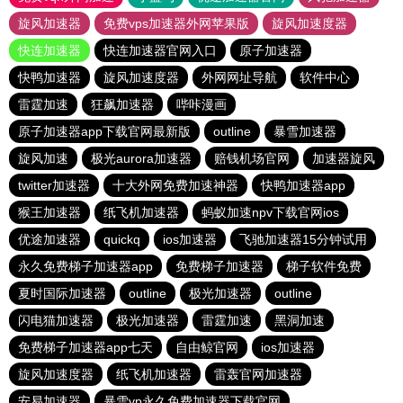
旋风加速器
免费vps加速器外网苹果版
旋风加速度器
快连加速器
快连加速器官网入口
原子加速器
快鸭加速器
旋风加速度器
外网网址导航
软件中心
雷霆加速
狂飙加速器
哔咔漫画
原子加速器app下载官网最新版
outline
暴雪加速器
旋风加速
极光aurora加速器
赔钱机场官网
加速器旋风
twitter加速器
十大外网免费加速神器
快鸭加速器app
猴王加速器
纸飞机加速器
蚂蚁加速npv下载官网ios
优途加速器
quickq
ios加速器
飞驰加速器15分钟试用
永久免费梯子加速器app
免费梯子加速器
梯子软件免费
夏时国际加速器
outline
极光加速器
outline
闪电猫加速器
极光加速器
雷霆加速
黑洞加速
免费梯子加速器app七天
自由鲸官网
ios加速器
旋风加速度器
纸飞机加速器
雷轰官网加速器
安易加速器
暴雪vp永久免费加速器下载官网