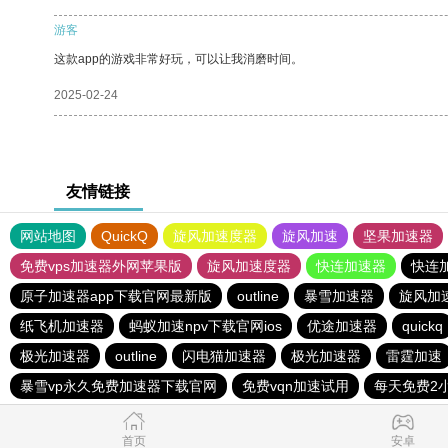
游客
这款app的游戏非常好玩，可以让我消磨时间。
2025-02-24
友情链接
网站地图
QuickQ
旋风加速度器
旋风加速
坚果加速器
免费vps加速器外网苹果版
旋风加速度器
快连加速器
快连
原子加速器app下载官网最新版
outline
暴雪加速器
旋风加
纸飞机加速器
蚂蚁加速npv下载官网ios
优途加速器
quickq
极光加速器
outline
闪电猫加速器
极光加速器
雷霆加速
暴雪vp永久免费加速器下载官网
免费vqn加速试用
每天免费2
首页
安卓