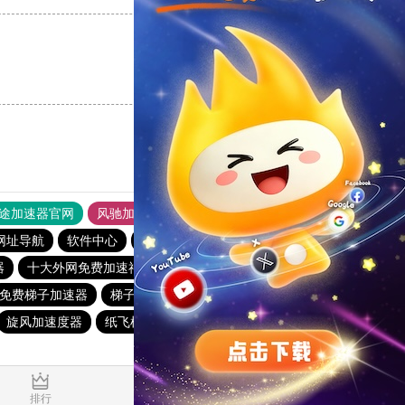
支持
[0]
反对
[0]
途加速器官网
风驰加速器
旋风加速器
网址导航
软件中心
雷霆加速
狂飙加速器
哔咔漫画
器
十大外网免费加速神器
快鸭加速器app
猴王加速器
免费梯子加速器
梯子软件免费
夏时国际加速器
outline
旋风加速度器
纸飞机加速器
雷轰官网加速器
安易加速器
排行
推荐