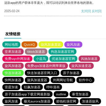
这款app的用户群体非常庞大，我可以结识到来自世界各地的朋友。
2025-02-24
支持
[0]
反对
[0]
友情链接
网站地图
QuickQ
旋风加速度器
旋风加速
坚果加速器
tiktok加速器
狗急加速器官网
免费vqn外网加速
小蓝鸟
优途加速器官网
风驰加速器
旋风加速器
免费vps加速器外网苹果版
旋风加速度器
快连加速器
快连加速器官网入口
原子加速器
快鸭加速器
旋风加速度器
外网网址导航
软件中心
雷霆加速
狂飙加速器
哔咔漫画
原子加速器app下载官网最新版
outline
暴雪加速器
旋风加速
极光aurora加速器
赔钱机场官网
加速器旋风