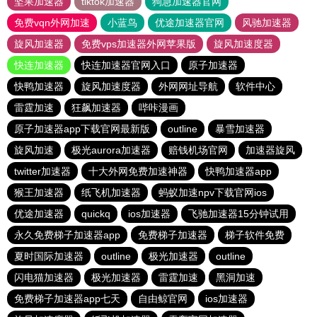
坚果加速器
tiktok加速器
狗急加速器官网
免费vqn外网加速
小蓝鸟
优途加速器官网
风驰加速器
旋风加速器
免费vps加速器外网苹果版
旋风加速度器
快连加速器
快连加速器官网入口
原子加速器
快鸭加速器
旋风加速度器
外网网址导航
软件中心
雷霆加速
狂飙加速器
哔咔漫画
原子加速器app下载官网最新版
outline
暴雪加速器
旋风加速
极光aurora加速器
赔钱机场官网
加速器旋风
twitter加速器
十大外网免费加速神器
快鸭加速器app
猴王加速器
纸飞机加速器
蚂蚁加速npv下载官网ios
优途加速器
quickq
ios加速器
飞驰加速器15分钟试用
永久免费梯子加速器app
免费梯子加速器
梯子软件免费
夏时国际加速器
outline
极光加速器
outline
闪电猫加速器
极光加速器
雷霆加速
黑洞加速
免费梯子加速器app七天
自由鲸官网
ios加速器