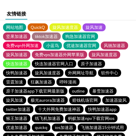
友情链接
网站地图
QuickQ
旋风加速度器
旋风加速
坚果加速器
tiktok加速器
狗急加速器官网
免费vqn外网加速
小蓝鸟
优途加速器官网
风驰加速器
旋风加速器
免费vps加速器外网苹果版
旋风加速度器
快连加速器
快连加速器官网入口
原子加速器
快鸭加速器
旋风加速度器
外网网址导航
软件中心
雷霆加速
狂飙加速器
哔咔漫画
原子加速器app下载官网最新版
outline
暴雪加速器
旋风加速
极光aurora加速器
赔钱机场官网
加速器旋风
twitter加速器
十大外网免费加速神器
快鸭加速器app
猴王加速器
纸飞机加速器
蚂蚁加速npv下载官网ios
优途加速器
quickq
ios加速器
飞驰加速器15分钟试用