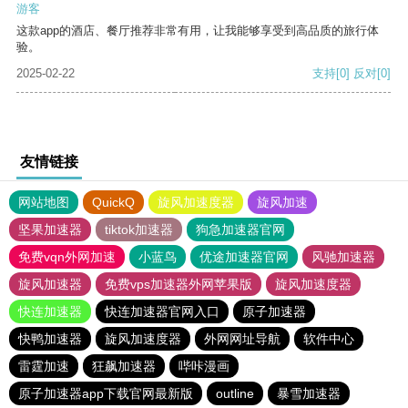
游客
这款app的酒店、餐厅推荐非常有用，让我能够享受到高品质的旅行体
验。
2025-02-22
支持
[0]
反对
[0]
友情链接
网站地图
QuickQ
旋风加速度器
旋风加速
坚果加速器
tiktok加速器
狗急加速器官网
免费vqn外网加速
小蓝鸟
优途加速器官网
风驰加速器
旋风加速器
免费vps加速器外网苹果版
旋风加速度器
快连加速器
快连加速器官网入口
原子加速器
快鸭加速器
旋风加速度器
外网网址导航
软件中心
雷霆加速
狂飙加速器
哔咔漫画
原子加速器app下载官网最新版
outline
暴雪加速器