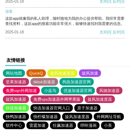
2025-01-18
支持
[0]
反对
[0]
游客
这款app就像我的私人助理，随时随地为我的办公提供帮助。我经常需要
查找资料，这款app的搜索功能非常强大，能够快速找到我需要的信息。
2025-01-18
支持
[0]
反对
[0]
友情链接
网站地图
QuickQ
旋风加速度器
旋风加速
坚果加速器
tiktok加速器
狗急加速器官网
免费vqn外网加速
小蓝鸟
优途加速器官网
风驰加速器
旋风加速器
免费vps加速器外网苹果版
旋风加速度器
快连加速器
快连加速器官网入口
原子加速器
快鸭加速器
快柠檬加速器
旋风加速度器
外网网址导航
软件中心
雷霆加速
狂飙加速器
哔咔漫画
小美