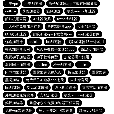
小美vpn
小美加速器
原子加速器app下载官网最新版
outline
暴雪加速器
旋风加速
极光aurora加速器
赔钱机场官网
加速器旋风
twitter加速器
十大外网免费加速神器
快鸭加速器app
猴王加速器
纸飞机加速器
蚂蚁加速npv下载官网ios
vp加速器官网
优途加速器
quickq
ios加速器
飞驰加速器15分钟试用
香蕉加速器官网
永久免费梯子加速器app
BitzNet加速器
免费梯子加速器
梯子软件免费
加速器哪个好用
夏时国际加速器
outline
极光加速器
outline
闪电猫加速器
雷霆加速免费永久
极光加速器
雷霆加速
黑洞加速
免费梯子加速器app七天
自由鲸官网
ios加速器
旋风加速度器
纸飞机加速器
雷轰官网加速器
外网加速免费软件
安易加速器
极光aurora加速器
蚂蚁加速器
暴雪vp永久免费加速器下载官网
免费vqn加速试用
每天免费2小时加速器
红海pro加速器