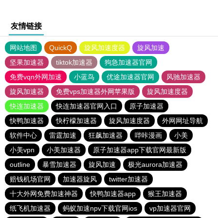
友情链接
网站地图
QuickQ
旋风加速度器
旋风加速
坚果加速器
tiktok加速器
狗急加速器官网
免费vqn外网加速
小蓝鸟
优途加速器官网
风驰加速器
旋风加速器
免费vps加速器外网苹果版
旋风加速度器
快连加速器
快连加速器官网入口
原子加速器
快鸭加速器
快柠檬加速器
旋风加速度器
外网网址导航
软件中心
雷霆加速
狂飙加速器
哔咔漫画
小美
小美vpn
小美加速器
原子加速器app下载官网最新版
outline
暴雪加速器
旋风加速
极光aurora加速器
赔钱机场官网
加速器旋风
twitter加速器
十大外网免费加速神器
快鸭加速器app
猴王加速器
纸飞机加速器
蚂蚁加速npv下载官网ios
vp加速器官网