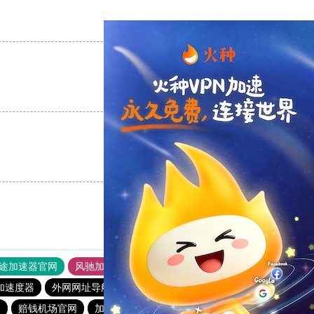
支持
[0]
反对
[0]
支持
[0]
反对
[0]
支持
[0]
反对
[0]
途加速器官网
风驰加速器
旋风加速器
加速度器
外网网址导航
软件中心
雷霆加速
狂飙加速器
器
赔钱机场官网
加速器旋风
twitter加速器