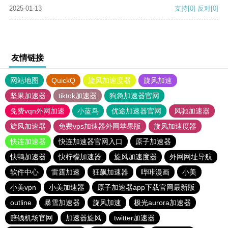
2025-01-13
支持
[0]
反对
[0]
友情链接
网站地图
QuickQ
旋风加速度器
旋风加速
坚果加速器
tiktok加速器
狗急加速器官网
免费vqn外网加速
小蓝鸟
优途加速器官网
风驰加速器
旋风加速器
免费vps加速器外网苹果版
旋风加速度器
快连加速器
快连加速器官网入口
原子加速器
快鸭加速器
快柠檬加速器
旋风加速度器
外网网址导航
软件中心
雷霆加速
狂飙加速器
哔咔漫画
小美
小美vpn
小美加速器
原子加速器app下载官网最新版
outline
暴雪加速器
旋风加速
极光aurora加速器
赔钱机场官网
加速器旋风
twitter加速器