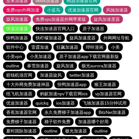
坚果加速器
tiktok加速器
狗急加速器官网
免费vqn外网加速
小蓝鸟
优途加速器官网
风驰加速器
旋风加速器
免费vps加速器外网苹果版
旋风加速度器
快连加速器
快连加速器官网入口
原子加速器
快鸭加速器
快柠檬加速器
旋风加速度器
外网网址导航
软件中心
雷霆加速
狂飙加速器
哔咔漫画
小美
小美vpn
小美加速器
原子加速器app下载官网最新版
outline
暴雪加速器
旋风加速
极光aurora加速器
赔钱机场官网
加速器旋风
twitter加速器
十大外网免费加速神器
快鸭加速器app
猴王加速器
纸飞机加速器
蚂蚁加速npv下载官网ios
vp加速器官网
优途加速器
quickq
ios加速器
飞驰加速器15分钟试用
香蕉加速器官网
永久免费梯子加速器app
BitzNet加速器
免费梯子加速器
梯子软件免费
加速器哪个好用
夏时国际加速器
outline
极光加速器
outline