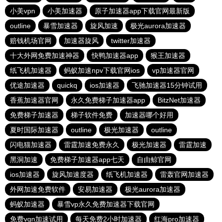
小美vpn
小美加速器
原子加速器app下载官网最新版
outline
暴雪加速器
旋风加速
极光aurora加速器
赔钱机场官网
加速器旋风
twitter加速器
十大外网免费加速神器
快鸭加速器app
猴王加速器
纸飞机加速器
蚂蚁加速npv下载官网ios
vp加速器官网
优途加速器
quickq
ios加速器
飞驰加速器15分钟试用
香蕉加速器官网
永久免费梯子加速器app
BitzNet加速器
免费梯子加速器
梯子软件免费
加速器哪个好用
夏时国际加速器
outline
极光加速器
outline
闪电猫加速器
雷霆加速免费永久
极光加速器
雷霆加速
黑洞加速
免费梯子加速器app七天
自由鲸官网
ios加速器
旋风加速度器
纸飞机加速器
雷轰官网加速器
外网加速免费软件
安易加速器
极光aurora加速器
蚂蚁加速器
暴雪vp永久免费加速器下载官网
免费vqn加速试用
每天免费2小时加速器
红海pro加速器