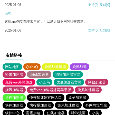
2025-01-06
支持
[0]
反对
[0]
游客
这款app的功能非常丰富，可以满足我不同的社交需求。
2025-01-06
支持
[0]
反对
[0]
友情链接
网站地图
QuickQ
旋风加速度器
旋风加速
坚果加速器
tiktok加速器
狗急加速器官网
免费vqn外网加速
小蓝鸟
优途加速器官网
风驰加速器
旋风加速器
免费vps加速器外网苹果版
旋风加速度器
快连加速器
快连加速器官网入口
原子加速器
快鸭加速器
快柠檬加速器
旋风加速度器
外网网址导航
软件中心
雷霆加速
狂飙加速器
哔咔漫画
小美