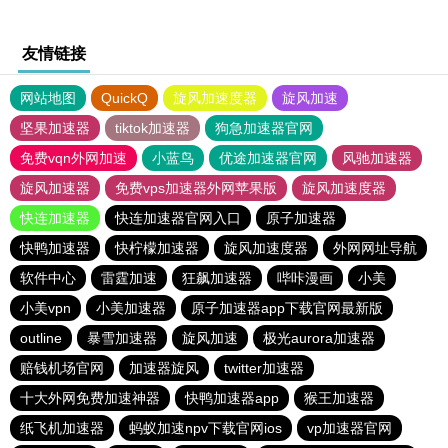
友情链接
网站地图
QuickQ
旋风加速度器
旋风加速
坚果加速器
tiktok加速器
狗急加速器官网
免费vqn外网加速
小蓝鸟
优途加速器官网
风驰加速器
旋风加速器
免费vps加速器外网苹果版
旋风加速度器
快连加速器
快连加速器官网入口
原子加速器
快鸭加速器
快柠檬加速器
旋风加速度器
外网网址导航
软件中心
雷霆加速
狂飙加速器
哔咔漫画
小美
小美vpn
小美加速器
原子加速器app下载官网最新版
outline
暴雪加速器
旋风加速
极光aurora加速器
赔钱机场官网
加速器旋风
twitter加速器
十大外网免费加速神器
快鸭加速器app
猴王加速器
纸飞机加速器
蚂蚁加速npv下载官网ios
vp加速器官网