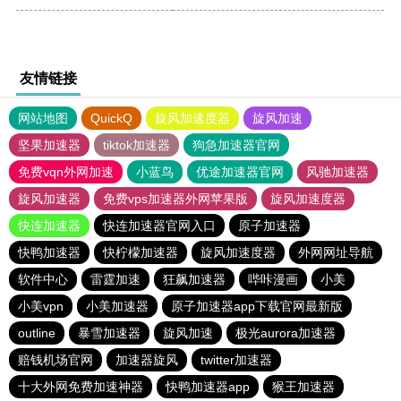
友情链接
网站地图
QuickQ
旋风加速度器
旋风加速
坚果加速器
tiktok加速器
狗急加速器官网
免费vqn外网加速
小蓝鸟
优途加速器官网
风驰加速器
旋风加速器
免费vps加速器外网苹果版
旋风加速度器
快连加速器
快连加速器官网入口
原子加速器
快鸭加速器
快柠檬加速器
旋风加速度器
外网网址导航
软件中心
雷霆加速
狂飙加速器
哔咔漫画
小美
小美vpn
小美加速器
原子加速器app下载官网最新版
outline
暴雪加速器
旋风加速
极光aurora加速器
赔钱机场官网
加速器旋风
twitter加速器
十大外网免费加速神器
快鸭加速器app
猴王加速器