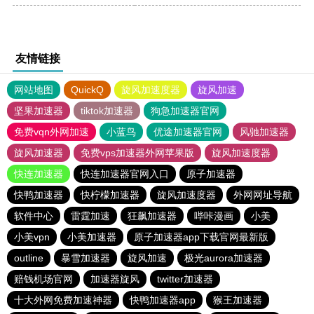
友情链接
网站地图
QuickQ
旋风加速度器
旋风加速
坚果加速器
tiktok加速器
狗急加速器官网
免费vqn外网加速
小蓝鸟
优途加速器官网
风驰加速器
旋风加速器
免费vps加速器外网苹果版
旋风加速度器
快连加速器
快连加速器官网入口
原子加速器
快鸭加速器
快柠檬加速器
旋风加速度器
外网网址导航
软件中心
雷霆加速
狂飙加速器
哔咔漫画
小美
小美vpn
小美加速器
原子加速器app下载官网最新版
outline
暴雪加速器
旋风加速
极光aurora加速器
赔钱机场官网
加速器旋风
twitter加速器
十大外网免费加速神器
快鸭加速器app
猴王加速器