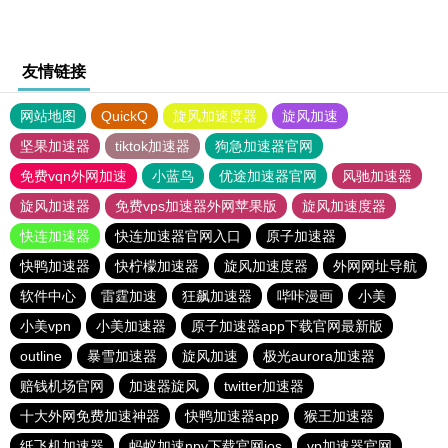
友情链接
网站地图
QuickQ
旋风加速度器
旋风加速
坚果加速器
tiktok加速器
狗急加速器官网
免费vqn外网加速
小蓝鸟
优途加速器官网
风驰加速器
旋风加速器
免费vps加速器外网苹果版
旋风加速度器
快连加速器
快连加速器官网入口
原子加速器
快鸭加速器
快柠檬加速器
旋风加速度器
外网网址导航
软件中心
雷霆加速
狂飙加速器
哔咔漫画
小美
小美vpn
小美加速器
原子加速器app下载官网最新版
outline
暴雪加速器
旋风加速
极光aurora加速器
赔钱机场官网
加速器旋风
twitter加速器
十大外网免费加速神器
快鸭加速器app
猴王加速器
纸飞机加速器
蚂蚁加速npv下载官网ios
vp加速器官网