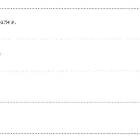
中游刃有余。
。