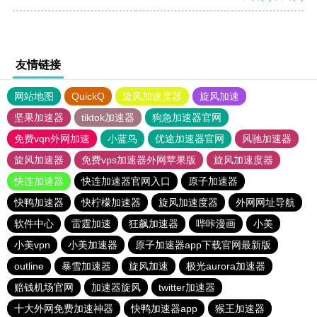
友情链接
网站地图
QuickQ
旋风加速度器
旋风加速
坚果加速器
tiktok加速器
狗急加速器官网
免费vqn外网加速
小蓝鸟
优途加速器官网
风驰加速器
旋风加速器
免费vps加速器外网苹果版
旋风加速度器
快连加速器
快连加速器官网入口
原子加速器
快鸭加速器
快柠檬加速器
旋风加速度器
外网网址导航
软件中心
雷霆加速
狂飙加速器
哔咔漫画
小美
小美vpn
小美加速器
原子加速器app下载官网最新版
outline
暴雪加速器
旋风加速
极光aurora加速器
赔钱机场官网
加速器旋风
twitter加速器
十大外网免费加速神器
快鸭加速器app
猴王加速器