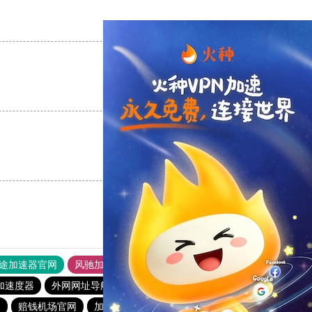
支持
[0]
反对
[0]
支持
[0]
反对
[0]
支持
[0]
反对
[0]
途加速器官网
风驰加速器
旋风加速器
加速度器
外网网址导航
软件中心
雷霆加速
狂飙加速器
器
赔钱机场官网
加速器旋风
twitter加速器