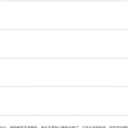
。
作办公，都能畅享高速网络，再也不用担心网速卡顿了。以前出差的时候，经常因为网