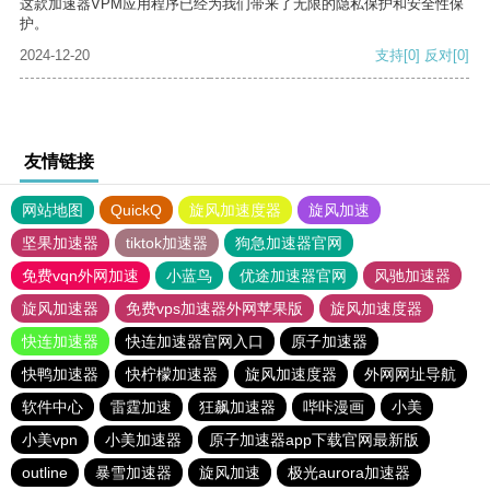
这款加速器VPM应用程序已经为我们带来了无限的隐私保护和安全性保
护。
2024-12-20
支持
[0]
反对
[0]
友情链接
网站地图
QuickQ
旋风加速度器
旋风加速
坚果加速器
tiktok加速器
狗急加速器官网
免费vqn外网加速
小蓝鸟
优途加速器官网
风驰加速器
旋风加速器
免费vps加速器外网苹果版
旋风加速度器
快连加速器
快连加速器官网入口
原子加速器
快鸭加速器
快柠檬加速器
旋风加速度器
外网网址导航
软件中心
雷霆加速
狂飙加速器
哔咔漫画
小美
小美vpn
小美加速器
原子加速器app下载官网最新版
outline
暴雪加速器
旋风加速
极光aurora加速器