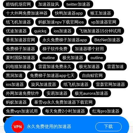
赔钱机场官网
加速器旋风
twitter加速器
十大外网免费加速神器
快鸭加速器app
猴王加速器
纸飞机加速器
蚂蚁加速npv下载官网ios
vp加速器官网
优途加速器
quickq
ios加速器
飞驰加速器15分钟试用
香蕉加速器官网
永久免费梯子加速器app
BitzNet加速器
免费梯子加速器
梯子软件免费
加速器哪个好用
夏时国际加速器
outline
极光加速器
outline
闪电猫加速器
雷霆加速免费永久
极光加速器
雷霆加速
黑洞加速
免费梯子加速器app七天
自由鲸官网
ios加速器
旋风加速度器
纸飞机加速器
雷轰官网加速器
外网加速免费软件
安易加速器
极光aurora加速器
蚂蚁加速器
暴雪vp永久免费加速器下载官网
免费vqn加速试用
每天免费2小时加速器
红海pro加速器
黑洞官网
永久免费使用的加速器
下载