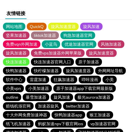
友情链接
网站地图
QuickQ
旋风加速度器
旋风加速
坚果加速器
tiktok加速器
狗急加速器官网
免费vqn外网加速
小蓝鸟
优途加速器官网
风驰加速器
旋风加速器
免费vps加速器外网苹果版
旋风加速度器
快连加速器
快连加速器官网入口
原子加速器
快鸭加速器
快柠檬加速器
旋风加速度器
外网网址导航
软件中心
雷霆加速
狂飙加速器
哔咔漫画
小美
小美vpn
小美加速器
原子加速器app下载官网最新版
outline
暴雪加速器
旋风加速
极光aurora加速器
赔钱机场官网
加速器旋风
twitter加速器
十大外网免费加速神器
快鸭加速器app
猴王加速器
纸飞机加速器
蚂蚁加速npv下载官网ios
vp加速器官网