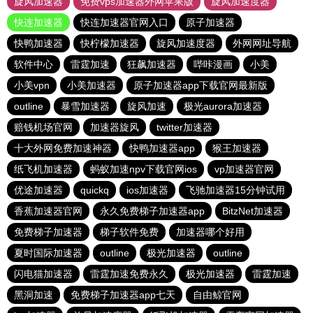
旋风加速器
免费vps加速器外网苹果版
旋风加速度器
快连加速器
快连加速器官网入口
原子加速器
快鸭加速器
快柠檬加速器
旋风加速度器
外网网址导航
软件中心
雷霆加速
狂飙加速器
哔咔漫画
小美
小美vpn
小美加速器
原子加速器app下载官网最新版
outline
暴雪加速器
旋风加速
极光aurora加速器
赔钱机场官网
加速器旋风
twitter加速器
十大外网免费加速神器
快鸭加速器app
猴王加速器
纸飞机加速器
蚂蚁加速npv下载官网ios
vp加速器官网
优途加速器
quickq
ios加速器
飞驰加速器15分钟试用
香蕉加速器官网
永久免费梯子加速器app
BitzNet加速器
免费梯子加速器
梯子软件免费
加速器哪个好用
夏时国际加速器
outline
极光加速器
outline
闪电猫加速器
雷霆加速免费永久
极光加速器
雷霆加速
黑洞加速
免费梯子加速器app七天
自由鲸官网