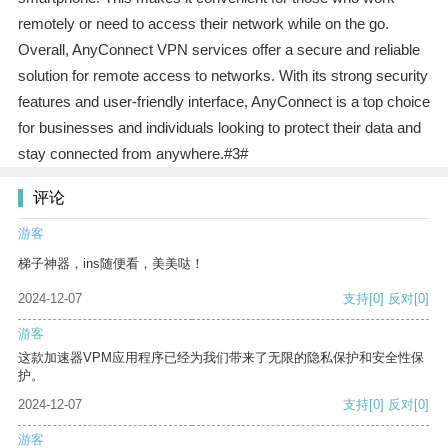
remotely or need to access their network while on the go.
Overall, AnyConnect VPN services offer a secure and reliable
solution for remote access to networks. With its strong security
features and user-friendly interface, AnyConnect is a top choice
for businesses and individuals looking to protect their data and
stay connected from anywhere.#3#
评论
游客
梯子神器，ins随便看，美美哒！
2024-12-07
支持
[0]
反对
[0]
游客
这款加速器VPM应用程序已经为我们带来了无限的隐私保护和安全性保
护。
2024-12-07
支持
[0]
反对
[0]
游客